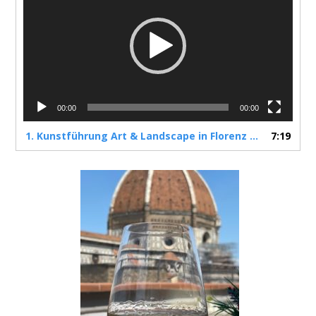
d
e
o
P
l
a
y
e
00:00
00:00
r
1.
Kunstführung Art & Landscape in Florenz und der Toskana
7:19