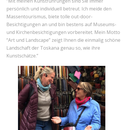
“Mit meinen Kunstführungen sind Sie immer
persönlich und individuell betreut. Ich meide den
Massentourismus, biete tolle out-door-
Besichtigungen an und bin bestens auf Museums-
und Kirchenbesichtigungen vorbereitet. Mein Motto
“Art und Landscape” zeigt Ihnen die einmalig schöne
Landschaft der Toskana genau so, wie ihre
Kunstschätze.”