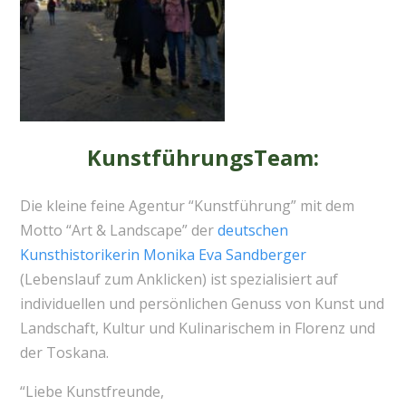
KunstführungsTeam:
Die kleine feine Agentur “Kunstführung” mit dem
Motto “Art & Landscape” der
deutschen
Kunsthistorikerin Monika Eva Sandberger
(Lebenslauf zum Anklicken) ist spezialisiert auf
individuellen und persönlichen Genuss von Kunst und
Landschaft, Kultur und Kulinarischem in Florenz und
der Toskana.
“Liebe Kunstfreunde,